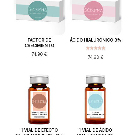
FACTOR DE
ÁCIDO HIALURÓNICO 3%
CRECIMIENTO
74,90
€
Valorado
74,90
€
con
5.00
de 5
1 VIAL DE EFECTO
1 VIAL DE ÁCIDO