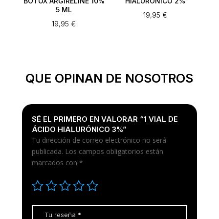
BOTOX ARGIRELINE 10%
HIALURÓNICO 2%
5 ML
19,95
€
19,95
€
QUE OPINAN DE NOSOTROS
SÉ EL PRIMERO EN VALORAR “1 VIAL DE
ÁCIDO HIALURÓNICO 3%”
Tu dirección de correo electrónico no será
publicada.
Los campos obligatorios están
marcados con
*