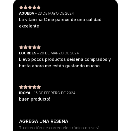
AGUEDA
–
23 DE MAYO DE 2024
Valorado
con
5
de 5
La vitamina C me parece de una calidad
excelente
LOURDES
–
20 DE MARZO DE 2024
Valorado
con
5
de 5
Llevo pocos productos seisena comprados y
hasta ahora me están gustando mucho.
IDOYA
–
16 DE FEBRERO DE 2024
Valorado
con
5
de 5
buen producto!
AGREGA UNA RESEÑA
Tu dirección de correo electrónico no será