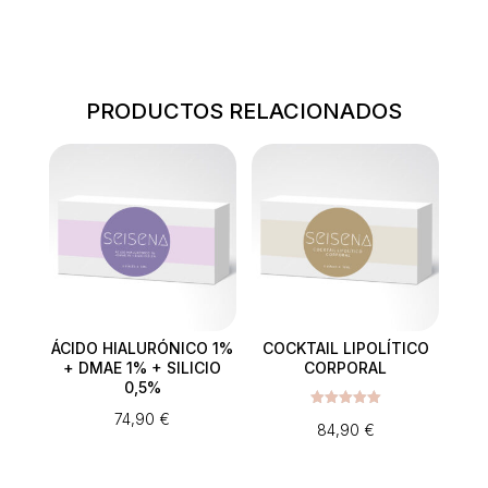
Valorado
CRECIMIENTO
con
5.00
de
CANTIDAD
5 en base
a
valoracione
s de
PRODUCTOS RELACIONADOS
clientes
ÁCIDO HIALURÓNICO 1%
COCKTAIL LIPOLÍTICO
+ DMAE 1% + SILICIO
CORPORAL
0,5%
74,90
€
Valorado
84,90
€
con
5.00
de 5